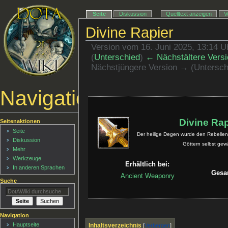
Seite
Diskussion
Quelltext anzeigen
V
Divine Rapier
Version vom 16. Juni 2025, 13:14 
(
Unterschied
)
← Nächstältere Versi
Nächstjüngere Version → (Untersch
Navigationsmenü
Divine Rap
Seitenaktionen
Seite
Der heilige Degen wurde den Rebellen
Diskussion
Göttern selbst gew
Mehr
Werkzeuge
Erhältlich bei:
In anderen Sprachen
Gesa
Ancient Weaponry
Suche
Navigation
Hauptseite
Inhaltsverzeichnis