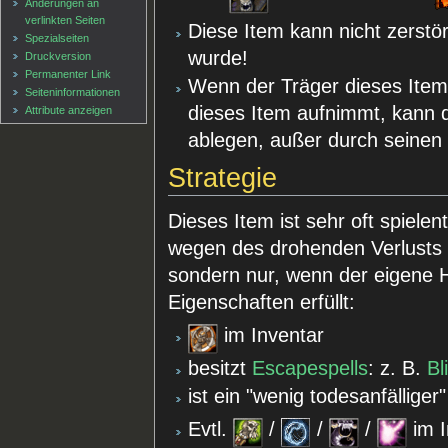
Änderungen an
verlinkten Seiten
Diese Item kann nicht zerstö
Spezialseiten
wurde!
Druckversion
Permanenter Link
Wenn der Träger dieses Item 
Seiten­informationen
dieses Item aufnimmt, kann 
Attribute anzeigen
ablegen, außer durch seinen
Strategie
Dieses Item ist sehr oft spielen
wegen des drohenden Verlusts
sondern nur, wenn der eigene 
Eigenschaften erfüllt:
im Inventar
besitzt
Escapespells
: z. B.
Bl
ist ein "wenig todesanfälliger
Evtl.
/
/
/
im I