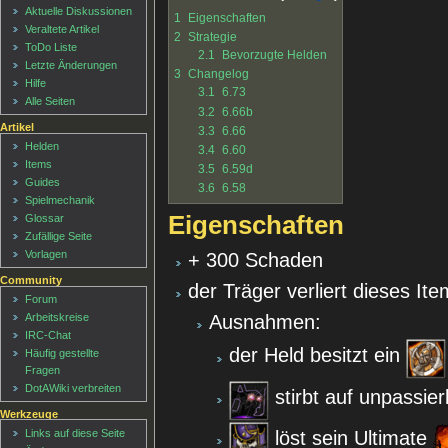
Aktuelle Diskussionen
1
Eigenschaften
Veraltete Artikel
2
Strategie
ToDo Liste
2.1
Bevorzugte Helden
Letzte Änderungen
3
Changelog
Hilfe
3.1
6.73
Alle Seiten
3.2
6.66b
Artikel
3.3
6.66
Helden
3.4
6.60
Items
3.5
6.59d
Guides
3.6
6.58
Spielmechanik
Eigenschaften
Glossar
Zufällige Seite
Vorlagen
+ 300 Schaden
Community
der Träger verliert dieses Ite
Forum
Ausnahmen:
Arbeitskreise
IRC-Chat
der Held besitzt ein
Häufig gestellte
Fragen
DotAWiki verbreiten
stirbt auf unpassie
Werkzeuge
Links auf diese Seite
löst sein Ultimate