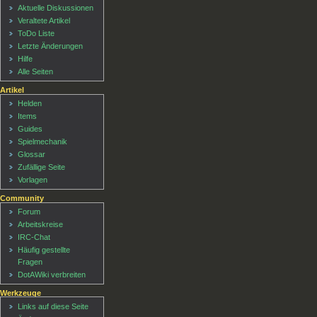
Aktuelle Diskussionen
Veraltete Artikel
ToDo Liste
Letzte Änderungen
Hilfe
Alle Seiten
Artikel
Helden
Items
Guides
Spielmechanik
Glossar
Zufällige Seite
Vorlagen
Community
Forum
Arbeitskreise
IRC-Chat
Häufig gestellte
Fragen
DotAWiki verbreiten
Werkzeuge
Links auf diese Seite