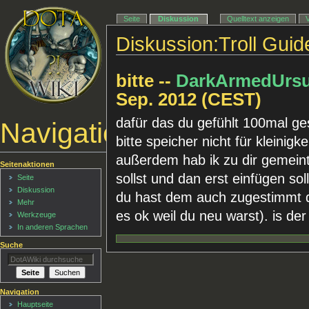
Seite
Diskussion
Quelltext anzeigen
Diskussion:Troll Guid
bitte --
DarkArmedUrsu
Sep. 2012 (CEST)
dafür das du gefühlt 100mal ge
Navigationsmenü
bitte speicher nicht für kleinig
außerdem hab ik zu dir gemeint
Seitenaktionen
sollst und dan erst einfügen sol
Seite
Diskussion
du hast dem auch zugestimmt 
Mehr
es ok weil du neu warst). is der
Werkzeuge
In anderen Sprachen
Suche
Navigation
Hauptseite