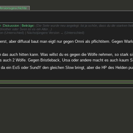
Versionsgeschichte
r
(
Diskussion
|
Beiträge
)
(Die Seite wurde neu angelegt: Ist ja schön, dass du die starken held
other oder Sven ist es ein Alter...)
sion (Unterschied) | Nächstjüngere Version → (Unterschied)
terst, aber diffusal baut man eigtl nur gegen Omni als pflichtitem. Gegen War
man das auch hitten kann. Was willst du es gegen die Wölfe nehmen, so stark s
 es auch 2 Wölfe. Gegen Bristleback, Ursa oder andere macht es auch kaum S
, da ein EoS oder SundY den gleichen Slow bringt, aber die HP des Helden 