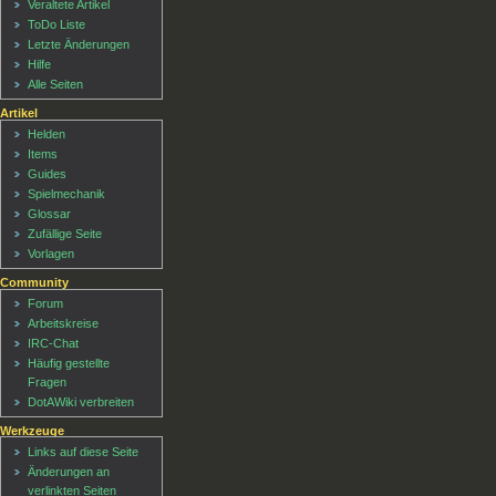
Veraltete Artikel
ToDo Liste
Letzte Änderungen
Hilfe
Alle Seiten
Artikel
Helden
Items
Guides
Spielmechanik
Glossar
Zufällige Seite
Vorlagen
Community
Forum
Arbeitskreise
IRC-Chat
Häufig gestellte
Fragen
DotAWiki verbreiten
Werkzeuge
Links auf diese Seite
Änderungen an
verlinkten Seiten