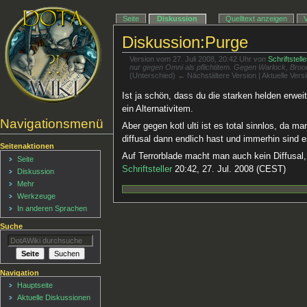
Seite
Diskussion
Quelltext anzeigen
Diskussion:Purge
Version vom 27. Juli 2008, 20:42 Uhr von
Schriftstelle
nur gegen Omni als pflichtitem. Gegen Warlock, Broodm
(Unterschied) ← Nächstältere Version | Aktuelle Ver
Ist ja schön, dass du die starken helden erwei
ein Alternativitem.
Navigationsmenü
Aber gegen kotl ulti ist es total sinnlos, da 
diffusal dann endlich hast und immerhin sind
Seitenaktionen
Auf Terrorblade macht man auch kein Diffusal
Seite
Schriftsteller
20:42, 27. Jul. 2008 (CEST)
Diskussion
Mehr
Werkzeuge
In anderen Sprachen
Suche
Navigation
Hauptseite
Aktuelle Diskussionen