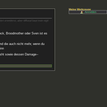
Meine Werkzeuge
Anmelden
en erweiterst, aber diffusal baut man eigtl
lock, Broodmother oder Sven ist es
ind die auch nicht mehr, wenn du
inn
pusht sowie dessen Damage--