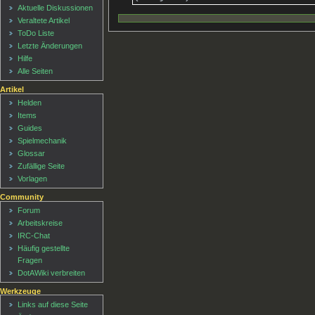
Aktuelle Diskussionen
Veraltete Artikel
ToDo Liste
Letzte Änderungen
Hilfe
Alle Seiten
Artikel
Helden
Items
Guides
Spielmechanik
Glossar
Zufällige Seite
Vorlagen
Community
Forum
Arbeitskreise
IRC-Chat
Häufig gestellte
Fragen
DotAWiki verbreiten
Werkzeuge
Links auf diese Seite