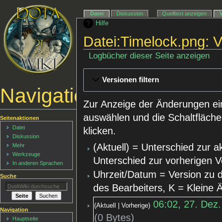
Datei
Diskussion
Quelltext anzeigen
Hilfe
Datei:Timelock.png: 
Logbücher dieser Seite anzeigen
Versionen filtern
Navigationsmenü
Zur Anzeige der Änderungen ei
auswählen und die Schaltfläche
Seitenaktionen
Datei
klicken.
Diskussion
(Aktuell) = Unterschied zur a
Mehr
Werkzeuge
Unterschied zur vorherigen V
In anderen Sprachen
Uhrzeit/Datum = Version zu 
Suche
des Bearbeiters, K = Kleine
06:02, 27. Dez
Aktuell
Vorherige
Navigation
0 Bytes
Hauptseite