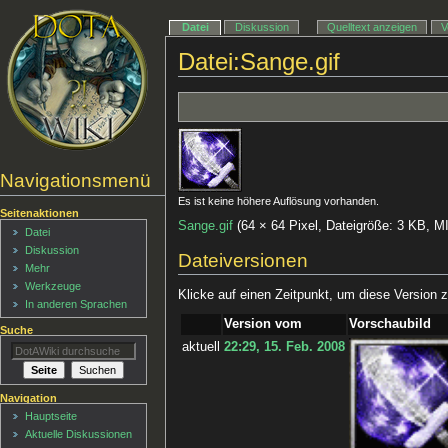
Datei
Diskussion
Quelltext anzeigen
V
Datei:Sange.gif
Navigationsmenü
Es ist keine höhere Auflösung vorhanden.
Seitenaktionen
Sange.gif
‎
(64 × 64 Pixel, Dateigröße: 3 KB, 
Datei
Diskussion
Dateiversionen
Mehr
Werkzeuge
Klicke auf einen Zeitpunkt, um diese Version z
In anderen Sprachen
Version vom
Vorschaubild
Suche
aktuell
22:29, 15. Feb. 2008
Navigation
Hauptseite
Aktuelle Diskussionen