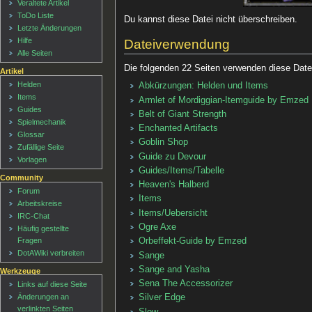
Veraltete Artikel
ToDo Liste
Du kannst diese Datei nicht überschreiben.
Letzte Änderungen
Hilfe
Dateiverwendung
Alle Seiten
Die folgenden 22 Seiten verwenden diese Date
Artikel
Helden
Abkürzungen: Helden und Items
Items
Armlet of Mordiggian-Itemguide by Emzed
Guides
Belt of Giant Strength
Spielmechanik
Enchanted Artifacts
Glossar
Goblin Shop
Zufällige Seite
Guide zu Devour
Vorlagen
Guides/Items/Tabelle
Community
Heaven's Halberd
Forum
Items
Arbeitskreise
Items/Uebersicht
IRC-Chat
Ogre Axe
Häufig gestellte
Fragen
Orbeffekt-Guide by Emzed
DotAWiki verbreiten
Sange
Sange and Yasha
Werkzeuge
Sena The Accessorizer
Links auf diese Seite
Änderungen an
Silver Edge
verlinkten Seiten
Slow