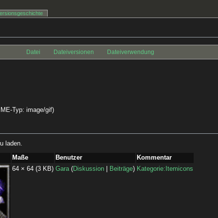
ersionsgeschichte
Datei
Dateiversionen
Dateiverwendung
MIME-Typ:
image/gif
)
u laden.
Maße
Benutzer
Kommentar
64 × 64
(3 KB)
Gara
(
Diskussion
|
Beiträge
)
Kategorie:Itemicons