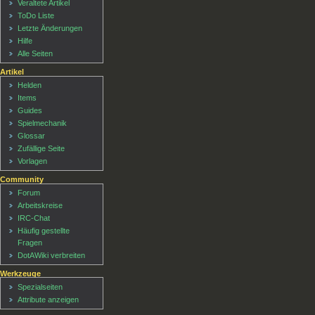
Veraltete Artikel
ToDo Liste
Letzte Änderungen
Hilfe
Alle Seiten
Artikel
Helden
Items
Guides
Spielmechanik
Glossar
Zufällige Seite
Vorlagen
Community
Forum
Arbeitskreise
IRC-Chat
Häufig gestellte
Fragen
DotAWiki verbreiten
Werkzeuge
Spezialseiten
Attribute anzeigen