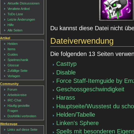
Aktuelle Diskussionen
Veraltete Artikel
ToDo Liste
Letzte Änderungen
Hilfe
Du kannst diese Datei nicht üb
Alle Seiten
Artikel
Dateiverwendung
Helden
Items
Die folgenden 13 Seiten verwen
Guides
Spielmechanik
Casttyp
Glossar
Zufällige Seite
Disable
Vorlagen
Force Staff-Itemguide by E
Community
Geschossgeschwindigkeit
Forum
Arbeitskreise
Harass
IRC-Chat
Hauptseite/Wusstest du sch
Häufig gestellte
Fragen
Helden/Tabelle
DotAWiki verbreiten
Linken's Sphere
Werkzeuge
Links auf diese Seite
Spells mit besonderen Eigen