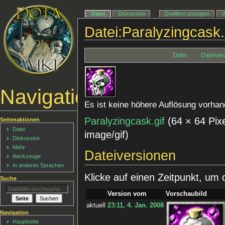
Datei
Diskussion
Quelltext anzeigen
V
Datei:Paralyzingcask.
Datei
Dateiver
Navigationsmenü
Es ist keine höhere Auflösung vorhan
Paralyzingcask.gif
‎
(64 × 64 Pix
Seitenaktionen
Datei
image/gif
)
Diskussion
Mehr
Dateiversionen
Werkzeuge
In anderen Sprachen
Klicke auf einen Zeitpunkt, um 
Suche
Version vom
Vorschaubild
aktuell
23:11, 4. Jan. 2008
Navigation
Hauptseite