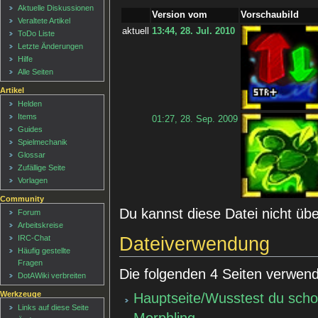
Aktuelle Diskussionen
Version vom
Vorschaubild
Veraltete Artikel
aktuell
13:44, 28. Jul. 2010
ToDo Liste
Letzte Änderungen
Hilfe
Alle Seiten
Artikel
Helden
Items
01:27, 28. Sep. 2009
Guides
Spielmechanik
Glossar
Zufällige Seite
Vorlagen
Community
Du kannst diese Datei nicht üb
Forum
Arbeitskreise
Dateiverwendung
IRC-Chat
Häufig gestellte
Fragen
Die folgenden 4 Seiten verwend
DotAWiki verbreiten
Werkzeuge
Hauptseite/Wusstest du sch
Links auf diese Seite
Morphling