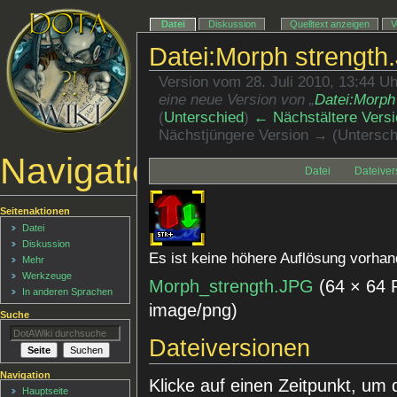
Datei
Diskussion
Quelltext anzeigen
V
Datei:Morph strength
Version vom 28. Juli 2010, 13:44 U
eine neue Version von „
Datei:Morph
(
Unterschied
)
← Nächstältere Versi
Nächstjüngere Version → (Untersch
Navigationsmenü
Datei
Dateiver
Seitenaktionen
Datei
Diskussion
Es ist keine höhere Auflösung vorhan
Mehr
Werkzeuge
Morph_strength.JPG
‎
(64 × 64 
In anderen Sprachen
image/png
)
Suche
Dateiversionen
Navigation
Klicke auf einen Zeitpunkt, um 
Hauptseite