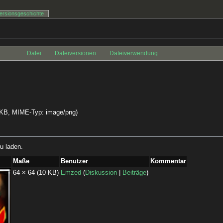
ersionsgeschichte
Datei
Dateiversionen
Dateiverwendung
0 KB, MIME-Typ:
image/png
)
u laden.
Maße
Benutzer
Kommentar
64 × 64
(10 KB)
Emzed
(
Diskussion
|
Beiträge
)