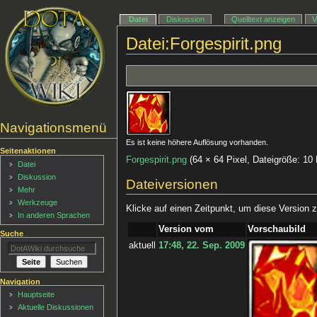
Datei
Diskussion
Quelltext anzeigen
V
Datei:Forgespirit.png
Navigationsmenü
Es ist keine höhere Auflösung vorhanden.
Seitenaktionen
Forgespirit.png
‎
(64 × 64 Pixel, Dateigröße: 1
Datei
Diskussion
Dateiversionen
Mehr
Werkzeuge
Klicke auf einen Zeitpunkt, um diese Version z
In anderen Sprachen
Version vom
Vorschaubild
Suche
aktuell
17:48, 22. Sep. 2009
Navigation
Hauptseite
Aktuelle Diskussionen