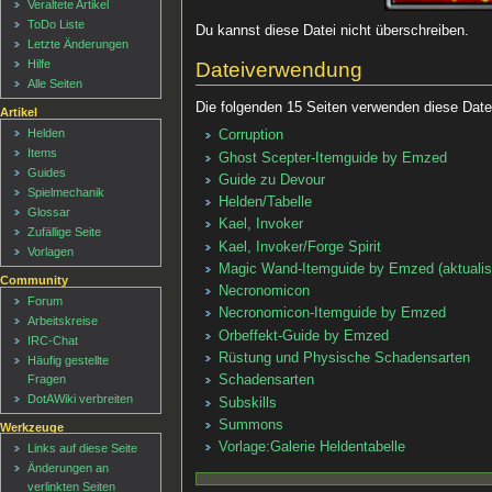
Veraltete Artikel
ToDo Liste
Du kannst diese Datei nicht überschreiben.
Letzte Änderungen
Hilfe
Dateiverwendung
Alle Seiten
Die folgenden 15 Seiten verwenden diese Date
Artikel
Helden
Corruption
Items
Ghost Scepter-Itemguide by Emzed
Guides
Guide zu Devour
Spielmechanik
Helden/Tabelle
Glossar
Kael, Invoker
Zufällige Seite
Kael, Invoker/Forge Spirit
Vorlagen
Magic Wand-Itemguide by Emzed (aktualis
Community
Necronomicon
Forum
Necronomicon-Itemguide by Emzed
Arbeitskreise
Orbeffekt-Guide by Emzed
IRC-Chat
Rüstung und Physische Schadensarten
Häufig gestellte
Fragen
Schadensarten
DotAWiki verbreiten
Subskills
Summons
Werkzeuge
Vorlage:Galerie Heldentabelle
Links auf diese Seite
Änderungen an
verlinkten Seiten