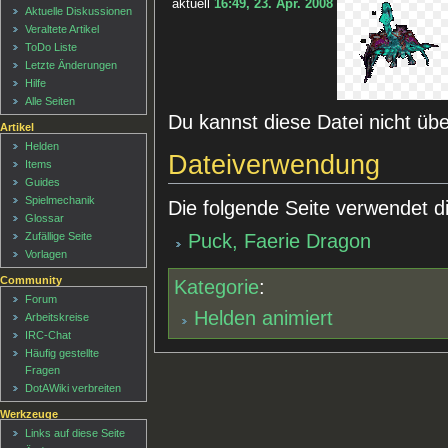
aktuell
16:49, 23. Apr. 2008
Aktuelle Diskussionen
Veraltete Artikel
ToDo Liste
Letzte Änderungen
Hilfe
Alle Seiten
Du kannst diese Datei nicht üb
Artikel
Helden
Dateiverwendung
Items
Guides
Spielmechanik
Die folgende Seite verwendet d
Glossar
Zufällige Seite
Puck, Faerie Dragon
Vorlagen
Community
Kategorie
:
Forum
Helden animiert
Arbeitskreise
IRC-Chat
Häufig gestellte
Fragen
DotAWiki verbreiten
Werkzeuge
Links auf diese Seite