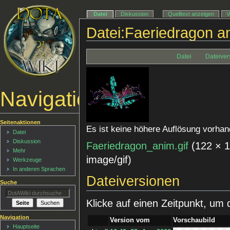
Datei
Diskussion
Quelltext anzeigen
V
Datei:Faeriedragon an
Datei
Dateiver
Navigationsmenü
Seitenaktionen
Es ist keine höhere Auflösung vorhan
Datei
Diskussion
Faeriedragon_anim.gif
‎
(122 × 
Mehr
image/gif
)
Werkzeuge
In anderen Sprachen
Dateiversionen
Suche
Klicke auf einen Zeitpunkt, um 
Navigation
Version vom
Vorschaubild
Hauptseite