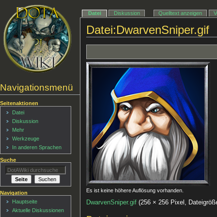
Datei
Diskussion
Quelltext anzeigen
V
Datei:DwarvenSniper.gif
Navigationsmenü
Seitenaktionen
Datei
Diskussion
Mehr
Werkzeuge
In anderen Sprachen
Suche
Es ist keine höhere Auflösung vorhanden.
Navigation
Hauptseite
DwarvenSniper.gif
‎
(256 × 256 Pixel, Dateigr
Aktuelle Diskussionen