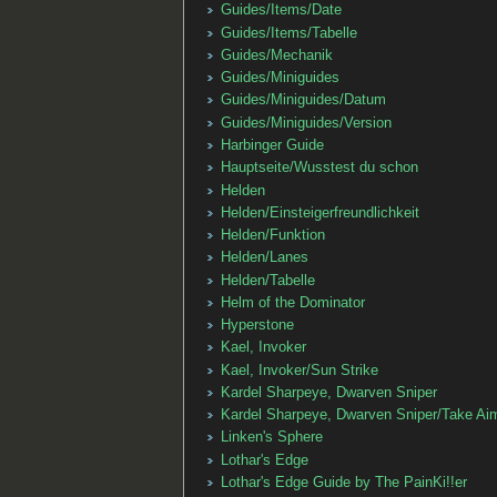
Guides/Items/Date
Guides/Items/Tabelle
Guides/Mechanik
Guides/Miniguides
Guides/Miniguides/Datum
Guides/Miniguides/Version
Harbinger Guide
Hauptseite/Wusstest du schon
Helden
Helden/Einsteigerfreundlichkeit
Helden/Funktion
Helden/Lanes
Helden/Tabelle
Helm of the Dominator
Hyperstone
Kael, Invoker
Kael, Invoker/Sun Strike
Kardel Sharpeye, Dwarven Sniper
Kardel Sharpeye, Dwarven Sniper/Take Ai
Linken's Sphere
Lothar's Edge
Lothar's Edge Guide by The PainKi!!er