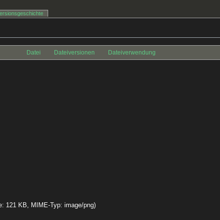
ersionsgeschichte
Datei
Dateiversionen
Dateiverwendung
öße: 121 KB, MIME-Typ:
image/png
)