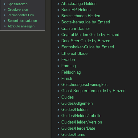
Attackrange Helden
Spezialseiten
BasisHP Helden
Druckversion
Permanenter Link
Basisschaden Helden
Seiten­informationen
Boots-Itemguide by Emzed
Attribute anzeigen
Cranium Basher
Crystal Maiden-Guide by Emzed
Dark Seer-Guide by Emzed
Earthshaker-Guide by Emzed
Ethereal Blade
Evaden
Farming
Fehlschlag
Finish
Geschossgeschwindigkeit
Ghost Scepter-Itemguide by Emzed
Guides
Guides/Allgemein
Guides/Helden
Guides/Helden/Tabelle
Guides/Helden/Version
Guides/Heros/Date
Guides/Items