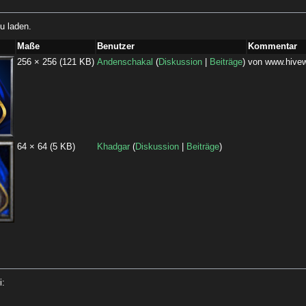
u laden.
Maße
Benutzer
Kommentar
256 × 256
(121 KB)
Andenschakal
(
Diskussion
|
Beiträge
)
von www.hive
64 × 64
(5 KB)
Khadgar
(
Diskussion
|
Beiträge
)
i: