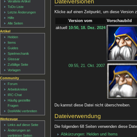
Dateiversionen
Veraltete Artikel
ToDo Liste
Klicke auf einen Zeitpunkt, um diese Version z
Letzte Änderungen
Hilfe
Version vom
Vorschaubild
Alle Seiten
aktuell
10:50, 18. Dez. 2024
Artikel
Helden
Items
Guides
Spielmechanik
Glossar
Zufällige Seite
09:55, 21. Okt. 2007
Vorlagen
Community
Forum
Arbeitskreise
IRC-Chat
Häufig gestellte
Du kannst diese Datei nicht überschreiben.
Fragen
DotAWiki verbreiten
Dateiverwendung
Werkzeuge
Links auf diese Seite
Die folgenden 68 Seiten verwenden diese Date
Änderungen an
Abkürzungen: Helden und Items
verlinkten Seiten