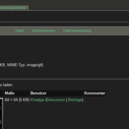
ersionsgeschichte
Datei
Dateiversionen
Dateiverwendung
 5 KB, MIME-Typ:
image/gif
)
u laden.
Maße
Benutzer
Kommentar
64 × 64
(5 KB)
Khadgar
(
Diskussion
|
Beiträge
)