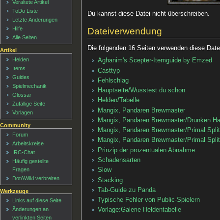
Veraltete Artikel
ToDo Liste
Du kannst diese Datei nicht überschreiben.
Letzte Änderungen
Hilfe
Dateiverwendung
Alle Seiten
Die folgenden 16 Seiten verwenden diese Date
Artikel
Helden
Aghanim's Scepter-Itemguide by Emzed
Items
Casttyp
Guides
Fehlschlag
Spielmechanik
Hauptseite/Wusstest du schon
Glossar
Helden/Tabelle
Zufällige Seite
Mangix, Pandaren Brewmaster
Vorlagen
Mangix, Pandaren Brewmaster/Drunken H
Community
Mangix, Pandaren Brewmaster/Primal Split
Forum
Mangix, Pandaren Brewmaster/Primal Split
Arbeitskreise
Prinzip der prozentualen Abnahme
IRC-Chat
Schadensarten
Häufig gestellte
Fragen
Slow
DotAWiki verbreiten
Stacking
Tab-Guide zu Panda
Werkzeuge
Typische Fehler von Public-Spielern
Links auf diese Seite
Änderungen an
Vorlage:Galerie Heldentabelle
verlinkten Seiten