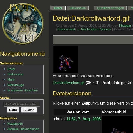
Datei
Diskussion
Quelltext anzeigen
V
Datei:Darktrollwarlord.gif
Version vom 7. August 2008, 11:32 Uhr von
Khadgar
(
Unterschied
)
← Nächstältere Version
| Aktuelle Ver
Navigationsmenü
Seitenaktionen
Datei
Diskussion
Es ist keine höhere Auflösung vorhanden.
Mehr
Darktrollwarlord.gif
‎
(86 × 91 Pixel, Dateigröß
Werkzeuge
In anderen Sprachen
Dateiversionen
Suche
Klicke auf einen Zeitpunkt, um diese Version z
Version vom
Vorschaubild
Navigation
aktuell
11:32, 7. Aug. 2008
Hauptseite
Aktuelle Diskussionen