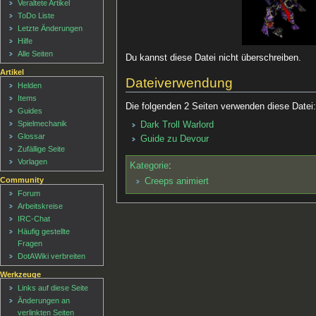
Veraltete Artikel
ToDo Liste
Letzte Änderungen
Hilfe
Alle Seiten
Du kannst diese Datei nicht überschreiben.
Artikel
Dateiverwendung
Helden
Items
Die folgenden 2 Seiten verwenden diese Datei
Guides
Spielmechanik
Dark Troll Warlord
Glossar
Guide zu Devour
Zufällige Seite
Vorlagen
Kategorie
:
Community
Creeps animiert
Forum
Arbeitskreise
IRC-Chat
Häufig gestellte
Fragen
DotAWiki verbreiten
Werkzeuge
Links auf diese Seite
Änderungen an
verlinkten Seiten