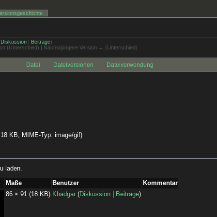
ersionsgeschichte
(
Diskussion
|
Beiträge
)
sion (Unterschied) | Nächstjüngere Version → (Unterschied)
Datei
Dateiversionen
Dateiverwendung
e: 18 KB, MIME-Typ:
image/gif
)
u laden.
Maße
Benutzer
Kommentar
86 × 91
(18 KB)
Khadgar
(
Diskussion
|
Beiträge
)