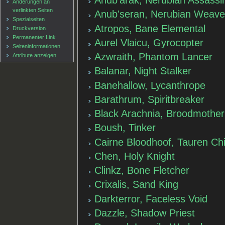
Anub'arak, Nerubian Assassi
Änderungen an
verlinkten Seiten
Anub'seran, Nerubian Weave
Spezialseiten
Atropos, Bane Elemental
Druckversion
Permanenter Link
Aurel Vlaicu, Gyrocopter
Seiten­informationen
Azwraith, Phantom Lancer
Attribute anzeigen
Balanar, Night Stalker
Banehallow, Lycanthrope
Barathrum, Spiritbreaker
Black Arachnia, Broodmother
Boush, Tinker
Cairne Bloodhoof, Tauren Chi
Chen, Holy Knight
Clinkz, Bone Fletcher
Crixalis, Sand King
Darkterror, Faceless Void
Dazzle, Shadow Priest