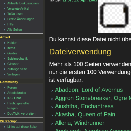
aktuell
11:57, 19. Apr. 2009
Aktuelle Diskussionen
Veraltete Artikel
ToDo Liste
Letzte Änderungen
Hilfe
Alle Seiten
Artikel
Du kannst diese Datei nicht üb
Helden
Items
Dateiverwendung
Guides
Spielmechanik
Mehr als 100 Seiten verwenden 
Glossar
Zufällige Seite
nur die ersten 100 Verwendung
Vorlagen
ist verfügbar.
Community
Forum
Abaddon, Lord of Avernus
Arbeitskreise
Aggron Stonebreaker, Ogre 
IRC-Chat
Häufig gestellte
Aiushtha, Enchantress
Fragen
Akasha, Queen of Pain
DotAWiki verbreiten
Werkzeuge
Alleria, Windrunner
Links auf diese Seite