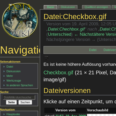
Datei
Diskussion
Quelltext anzeigen
V
Datei:Checkbox.gif
Version vom 19. April 2009, 12:05 
„
Datei:Chechbox.gif
“ nach „
Datei:Ch
(
Unterschied
)
← Nächstältere Versi
Nächstjüngere Version → (Untersch
Navigationsmenü
Datei
Dateiver
Seitenaktionen
Es ist keine höhere Auflösung vorhan
Datei
Checkbox.gif
‎
(21 × 21 Pixel, D
Diskussion
Mehr
image/gif
)
Werkzeuge
In anderen Sprachen
Dateiversionen
Suche
Klicke auf einen Zeitpunkt, um 
Navigation
Version vom
Vorschaubild
Hauptseite