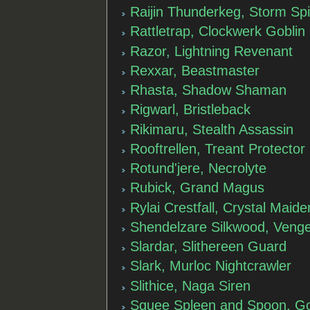
Raijin Thunderkeg, Storm Spir
Rattletrap, Clockwerk Goblin
Razor, Lightning Revenant
Rexxar, Beastmaster
Rhasta, Shadow Shaman
Rigwarl, Bristleback
Rikimaru, Stealth Assassin
Rooftrellen, Treant Protector
Rotund'jere, Necrolyte
Rubick, Grand Magus
Rylai Crestfall, Crystal Maide
Shendelzare Silkwood, Vengef
Slardar, Slithereen Guard
Slark, Murloc Nightcrawler
Slithice, Naga Siren
Squee Spleen and Spoon, Go