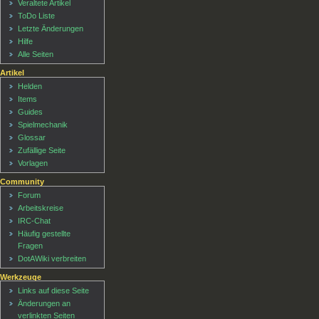
Veraltete Artikel
ToDo Liste
Letzte Änderungen
Hilfe
Alle Seiten
Artikel
Helden
Items
Guides
Spielmechanik
Glossar
Zufällige Seite
Vorlagen
Community
Forum
Arbeitskreise
IRC-Chat
Häufig gestellte
Fragen
DotAWiki verbreiten
Werkzeuge
Links auf diese Seite
Änderungen an
verlinkten Seiten