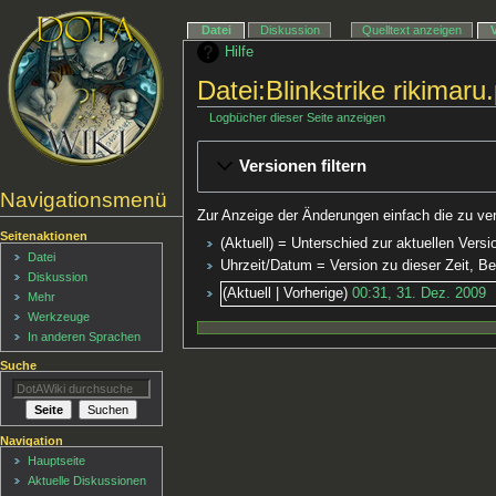
Datei
Diskussion
Quelltext anzeigen
Hilfe
Datei:Blinkstrike rikimar
Logbücher dieser Seite anzeigen
Versionen filtern
Navigationsmenü
Zur Anzeige der Änderungen einfach die zu ve
Seitenaktionen
(Aktuell) = Unterschied zur aktuellen Versi
Datei
Uhrzeit/Datum = Version zu dieser Zeit, 
Diskussion
Aktuell
Vorherige
00:31, 31. Dez. 2009
‎
Mehr
Werkzeuge
In anderen Sprachen
Suche
Navigation
Hauptseite
Aktuelle Diskussionen