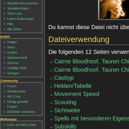
Aktuelle Diskussionen
Veraltete Artikel
ToDo Liste
Letzte Änderungen
Hilfe
Du kannst diese Datei nicht üb
Alle Seiten
Artikel
Dateiverwendung
Helden
Items
Die folgenden 12 Seiten verwen
Guides
Spielmechanik
Cairne Bloodhoof, Tauren Chi
Glossar
Zufällige Seite
Cairne Bloodhoof, Tauren Chie
Vorlagen
Casttyp
Community
Helden/Tabelle
Forum
Arbeitskreise
Movement Speed
IRC-Chat
Scouting
Häufig gestellte
Fragen
Sichtweite
DotAWiki verbreiten
Spells mit besonderen Eigen
Werkzeuge
Links auf diese Seite
Subskills