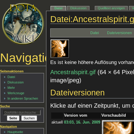
Datei
Diskussion
Quelltext anzeigen
V
Datei:Ancestralspirit.g
Datei
Dateiversionen
Navigationsmenü
Es ist keine höhere Auflösung vorhan
Ancestralspirit.gif
‎
(64 × 64 Pixe
Seitenaktionen
Datei
image/jpeg
)
Diskussion
Mehr
Dateiversionen
Werkzeuge
In anderen Sprachen
Klicke auf einen Zeitpunkt, um 
Suche
Version vom
Vorschaubild
aktuell
03:03, 16. Jun. 2009
Navigation
Hauptseite