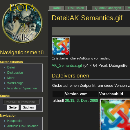
Datei
Diskussion
Quelltext anzeigen
V
Datei:AK Semantics.gif
Navigationsmenü
Es ist keine höhere Auflösung vorhanden.
Seitenaktionen
AK_Semantics.gif
‎
(64 × 64 Pixel, Dateigröße
Datei
Diskussion
Dateiversionen
Mehr
Werkzeuge
Klicke auf einen Zeitpunkt, um diese Version z
In anderen Sprachen
Version vom
Vorschaubild
Suche
aktuell
20:19, 3. Dez. 2009
Navigation
Hauptseite
Aktuelle Diskussionen