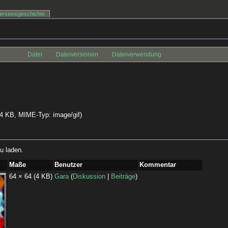
ersionsgeschichte
Datei
Dateiversionen
Dateiverwendung
: 4 KB, MIME-Typ:
image/gif
)
u laden.
Maße
Benutzer
Kommentar
64 × 64
(4 KB)
Gara
(
Diskussion
|
Beiträge
)