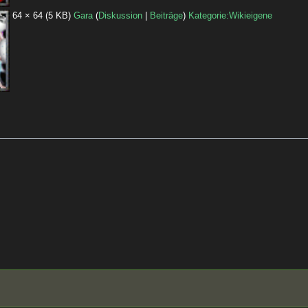
64 × 64
(5 KB)
Gara
(
Diskussion
|
Beiträge
)
Kategorie:Wikieigene
: