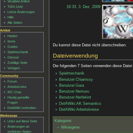
Veraltete Artikel
18:33, 3. Dez. 2009
ToDo Liste
Letzte Änderungen
Hilfe
Alle Seiten
Artikel
Helden
Items
Du kannst diese Datei nicht überschreiben.
Guides
Spielmechanik
Dateiverwendung
Glossar
Zufällige Seite
Die folgenden 7 Seiten verwenden diese Datei
Vorlagen
Spielmechanik
Community
Benutzer:Chiamssy
Forum
Benutzer:Gara
Arbeitskreise
Benutzer:Nemuru
IRC-Chat
Benutzer:Nerfekint
Häufig gestellte
Fragen
DotAWiki:AK Semantics
DotAWiki verbreiten
DotAWiki:Arbeitskreise
Werkzeuge
Kategorie
:
Links auf diese Seite
Änderungen an
Wikieigene
verlinkten Seiten