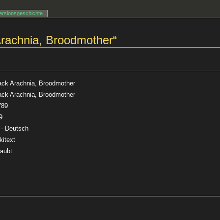
ersionsgeschichte
Arachnia, Broodmother“
ack Arachnia, Broodmother
ack Arachnia, Broodmother
789
9
 - Deutsch
kitext
laubt