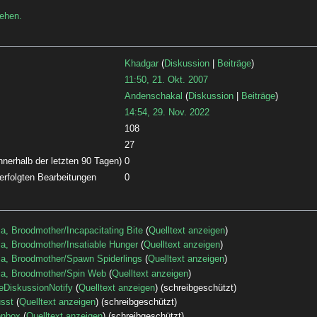
sehen.
Khadgar
(
Diskussion
|
Beiträge
)
11:50, 21. Okt. 2007
Andenschakal
(
Diskussion
|
Beiträge
)
14:54, 29. Nov. 2022
108
27
nnerhalb der letzten 90 Tagen)
0
 erfolgten Bearbeitungen
0
a, Broodmother/Incapacitating Bite
(
Quelltext anzeigen
)
a, Broodmother/Insatiable Hunger
(
Quelltext anzeigen
)
ia, Broodmother/Spawn Spiderlings
(
Quelltext anzeigen
)
ia, Broodmother/Spin Web
(
Quelltext anzeigen
)
eDiskussionNotify
(
Quelltext anzeigen
) (schreibgeschützt)
sst
(
Quelltext anzeigen
) (schreibgeschützt)
enbox
(
Quelltext anzeigen
) (schreibgeschützt)