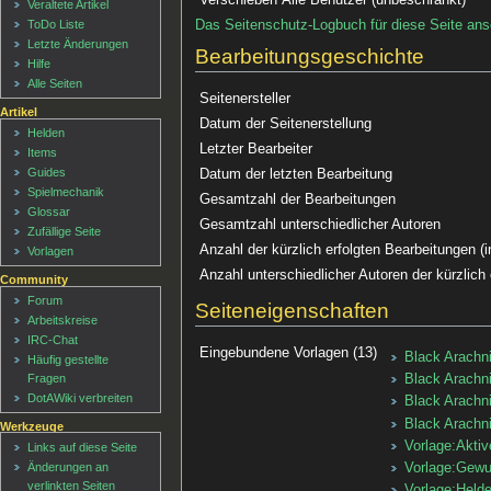
Veraltete Artikel
Das Seitenschutz-Logbuch für diese Seite an
ToDo Liste
Letzte Änderungen
Bearbeitungsgeschichte
Hilfe
Alle Seiten
Seitenersteller
Artikel
Datum der Seitenerstellung
Helden
Letzter Bearbeiter
Items
Guides
Datum der letzten Bearbeitung
Spielmechanik
Gesamtzahl der Bearbeitungen
Glossar
Gesamtzahl unterschiedlicher Autoren
Zufällige Seite
Anzahl der kürzlich erfolgten Bearbeitungen (i
Vorlagen
Anzahl unterschiedlicher Autoren der kürzlich
Community
Forum
Seiteneigenschaften
Arbeitskreise
IRC-Chat
Eingebundene Vorlagen (13)
Black Arachni
Häufig gestellte
Fragen
Black Arachni
DotAWiki verbreiten
Black Arachn
Black Arachn
Werkzeuge
Vorlage:Aktiv
Links auf diese Seite
Änderungen an
Vorlage:Gewu
verlinkten Seiten
Vorlage:Held