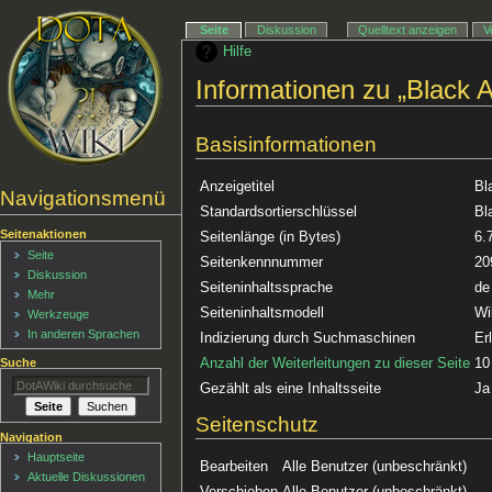
Seite
Diskussion
Quelltext anzeigen
V
Hilfe
Informationen zu „Black 
Basisinformationen
Anzeigetitel
Bl
Navigationsmenü
Standardsortierschlüssel
Bl
Seitenaktionen
Seitenlänge (in Bytes)
6.
Seite
Seitenkennnummer
20
Diskussion
Seiteninhaltssprache
de
Mehr
Seiteninhaltsmodell
Wi
Werkzeuge
In anderen Sprachen
Indizierung durch Suchmaschinen
Er
Anzahl der Weiterleitungen zu dieser Seite
10
Suche
Gezählt als eine Inhaltsseite
Ja
Seitenschutz
Navigation
Hauptseite
Bearbeiten
Alle Benutzer (unbeschränkt)
Aktuelle Diskussionen
Verschieben
Alle Benutzer (unbeschränkt)