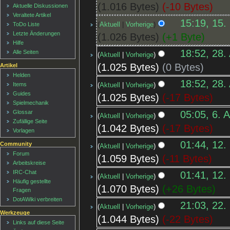
1.016 Bytes
-10 Bytes
Aktuelle Diskussionen
Veraltete Artikel
15:19, 15.
Aktuell
Vorherige
ToDo Liste
Letzte Änderungen
1.026 Bytes
+1 Byte
Hilfe
18:52, 28.
Alle Seiten
Aktuell
Vorherige
1.025 Bytes
0 Bytes
Artikel
Helden
18:52, 28.
Items
Aktuell
Vorherige
Guides
1.025 Bytes
-17 Bytes
Spielmechanik
05:05, 6. 
Glossar
Aktuell
Vorherige
Zufällige Seite
1.042 Bytes
-17 Bytes
Vorlagen
01:44, 12.
Community
Aktuell
Vorherige
Forum
1.059 Bytes
-11 Bytes
Arbeitskreise
IRC-Chat
01:41, 12.
Aktuell
Vorherige
Häufig gestellte
1.070 Bytes
+26 Bytes
Fragen
DotAWiki verbreiten
21:03, 22.
Aktuell
Vorherige
Werkzeuge
1.044 Bytes
-22 Bytes
Links auf diese Seite