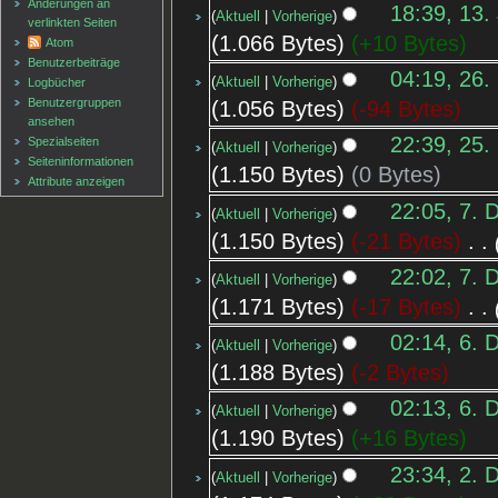
Änderungen an
18:39, 13.
Aktuell
Vorherige
verlinkten Seiten
1.066 Bytes
+10 Bytes
Atom
Benutzerbeiträge
04:19, 26.
Aktuell
Vorherige
Logbücher
Benutzergruppen
1.056 Bytes
-94 Bytes
ansehen
22:39, 25.
Spezialseiten
Aktuell
Vorherige
Seiten­informationen
1.150 Bytes
0 Bytes
Attribute anzeigen
22:05, 7. 
Aktuell
Vorherige
1.150 Bytes
-21 Bytes
‎
22:02, 7. 
Aktuell
Vorherige
1.171 Bytes
-17 Bytes
‎
02:14, 6. 
Aktuell
Vorherige
1.188 Bytes
-2 Bytes
02:13, 6. 
Aktuell
Vorherige
1.190 Bytes
+16 Bytes
23:34, 2. 
Aktuell
Vorherige