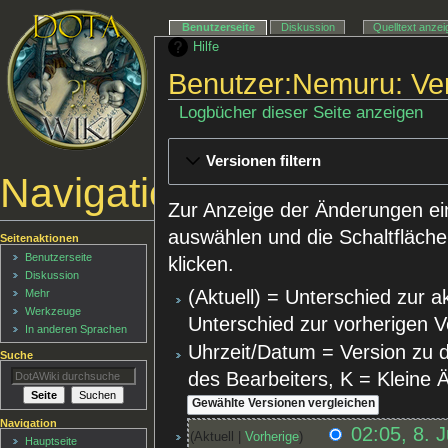
Benutzerseite
Diskussion
Quelltext anze
Hilfe
Benutzer:Nemuru: Ve
Logbücher dieser Seite anzeigen
Versionen filtern
Navigationsmenü
Zur Anzeige der Änderungen ei
auswählen und die Schaltfläche
Seitenaktionen
Benutzerseite
klicken.
Diskussion
(Aktuell) = Unterschied zur a
Mehr
Werkzeuge
Unterschied zur vorherigen V
In anderen Sprachen
Uhrzeit/Datum = Version zu 
Suche
des Bearbeiters, K = Kleine
Navigation
02:05, 8. 
Aktuell
Vorherige
Hauptseite