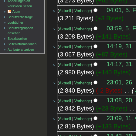
3.273 Bytes
+62 Bytes
Änderungen an
verlinkten Seiten
04:01, 5. 
Aktuell
Vorherige
Atom
3.211 Bytes
+3 Bytes
Benutzerbeiträge
Logbücher
03:59, 5. 
Benutzergruppen
Aktuell
Vorherige
ansehen
3.208 Bytes
+141 Bytes
Spezialseiten
Seiten­informationen
14:19, 31.
Aktuell
Vorherige
Attribute anzeigen
3.067 Bytes
+87 Bytes
14:17, 31.
Aktuell
Vorherige
2.980 Bytes
+140 Bytes
23:01, 26.
Aktuell
Vorherige
2.840 Bytes
-2 Bytes
‎
13:08, 20.
Aktuell
Vorherige
2.842 Bytes
+23 Bytes
‎
23:09, 11.
Aktuell
Vorherige
2.819 Bytes
+133 Bytes