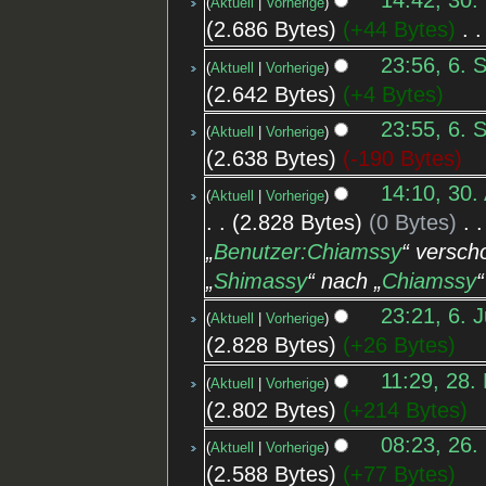
14:42, 30.
Aktuell
Vorherige
2.686 Bytes
+44 Bytes
‎
23:56, 6. 
Aktuell
Vorherige
2.642 Bytes
+4 Bytes
23:55, 6. 
Aktuell
Vorherige
2.638 Bytes
-190 Bytes
14:10, 30.
Aktuell
Vorherige
2.828 Bytes
0 Bytes
‎
„
Benutzer:Chiamssy
“ versc
„
Shimassy
“ nach „
Chiamssy
23:21, 6. 
Aktuell
Vorherige
2.828 Bytes
+26 Bytes
11:29, 28.
Aktuell
Vorherige
2.802 Bytes
+214 Bytes
08:23, 26.
Aktuell
Vorherige
2.588 Bytes
+77 Bytes