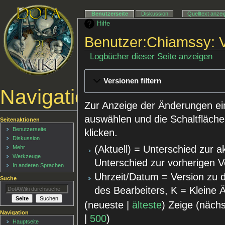
Benutzerseite
Diskussion
Quelltext anze
Hilfe
Benutzer:Chiamssy: 
Logbücher dieser Seite anzeigen
Versionen filtern
Navigationsmenü
Zur Anzeige der Änderungen ei
auswählen und die Schaltfläche
Seitenaktionen
Benutzerseite
klicken.
Diskussion
(Aktuell) = Unterschied zur a
Mehr
Werkzeuge
Unterschied zur vorherigen V
In anderen Sprachen
Uhrzeit/Datum = Version zu 
Suche
des Bearbeiters, K = Kleine
(neueste |
älteste
) Zeige (näch
Navigation
|
500
)
Hauptseite