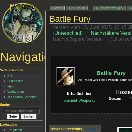
Seite
Diskussion
Quelltext anzeigen
V
Battle Fury
Version vom 16. Juni 2025, 13:15 
(
Unterschied
)
← Nächstältere Versi
Nächstjüngere Version → (Untersch
Navigationsmenü
Seitenaktionen
Battle Fury
Seite
Der Träger wird eine gewaltige Tötungs
Diskussion
Mehr
Koste
Werkzeuge
Erhältlich bei:
In anderen Sprachen
Gesamt
4
Ancient Weaponry
Suche
Navigation
Inhaltsverzeichnis
Hauptseite