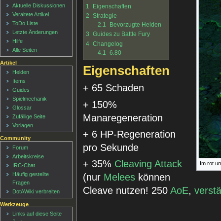
Aktuelle Diskussionen
1
Eigenschaften
Veraltete Artikel
2
Strategie
ToDo Liste
2.1
Bevorzugte Helden
Letzte Änderungen
3
Guides zu Battle Fury
Hilfe
4
Changelog
Alle Seiten
4.1
6.80
Artikel
Eigenschaften
Helden
Items
+ 65 Schaden
Guides
Spielmechanik
+ 150%
Glossar
Manaregeneration
Zufällige Seite
Vorlagen
+ 6 HP-Regeneration
Community
pro Sekunde
Forum
Arbeitskreise
+ 35%
Cleaving Attack
Im rot u
IRC-Chat
Häufig gestellte
(nur
Melees
können
Fragen
Cleave nutzen! 250
AoE
,
verstä
DotAWiki verbreiten
Werkzeuge
Links auf diese Seite