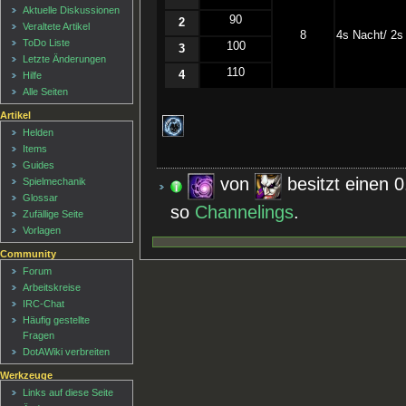
Aktuelle Diskussionen
90
2
Veraltete Artikel
8
4s Nacht/ 2s
ToDo Liste
100
3
Letzte Änderungen
110
4
Hilfe
Alle Seiten
Artikel
Helden
Items
Guides
von
besitzt einen 
Spielmechanik
Glossar
so
Channelings
.
Zufällige Seite
Vorlagen
Community
Forum
Arbeitskreise
IRC-Chat
Häufig gestellte
Fragen
DotAWiki verbreiten
Werkzeuge
Links auf diese Seite