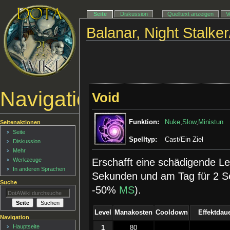
Seite
Diskussion
Quelltext anzeigen
V
Balanar, Night Stalker
Navigationsmenü
Void
Funktion:
Nuke
,
Slow
,
Ministun
Seitenaktionen
Seite
Spelltyp:
Cast/Ein Ziel
Diskussion
Mehr
Werkzeuge
Erschafft eine schädigende Lee
In anderen Sprachen
Sekunden und am Tag für 2 
Suche
-50%
MS
).
Level
Manakosten
Cooldown
Effektdau
Navigation
Hauptseite
1
80