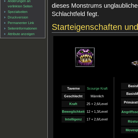
Änderungen an
dieses Monstrums unglaubliche
verlinkten Seiten
Spezialseiten
Schlachtfeld fegt.
Druckversion
Permanenter Link
Starteigenschaften un
Seiten­informationen
Attribute anzeigen
Basis
Taverne
Scourge Kraft
BasisM
Geschlecht
Männlich
Primärat
Kraft
25 + 2,6/Level
Beweglichkeit
12 + 1,3/Level
Angriffss
Intelligenz
17 + 2,6/Level
Rüstu
Moves