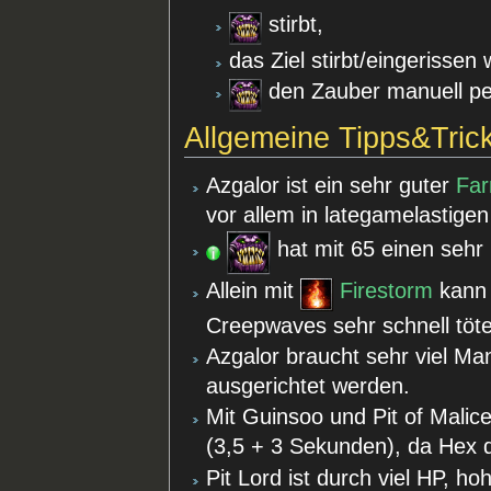
stirbt,
das Ziel stirbt/eingerissen 
den Zauber manuell p
Allgemeine Tipps&Tric
Azgalor ist ein sehr guter
Fa
vor allem in lategamelastige
hat mit 65 einen sehr
Allein mit
Firestorm
kann 
Creepwaves sehr schnell töt
Azgalor braucht sehr viel Man
ausgerichtet werden.
Mit Guinsoo und Pit of Malic
(3,5 + 3 Sekunden), da Hex da
Pit Lord ist durch viel HP, ho