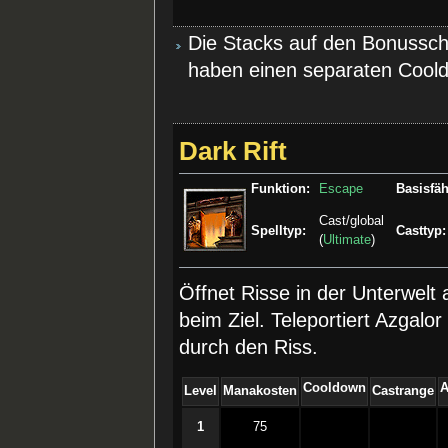
Die Stacks auf den Bonusscha
haben einen separaten Cool
Dark Rift
Funktion:
Escape
Basisfäh
Cast/global
Spelltyp:
Casttyp:
(
Ultimate
)
Öffnet Risse in der Unterwelt
beim Ziel. Teleportiert Azgal
durch den Riss.
Cooldown
Level
Manakosten
Castrange
1
75