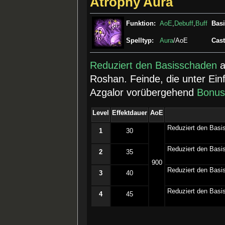
Atrophy Aura
Funktion:
AoE
,
Debuff
,
Buff
Basi
Spelltyp:
Aura
/AoE
Cast
Reduziert den Basisschaden
a
Roshan. Feinde, die unter Ein
Azgalor vorübergehend
Bonus
Level
Effektdauer
AoE
­Reduziert den Basi
1
30
­Reduziert den Basi
2
35
900
­Reduziert den Basi
3
40
­Reduziert den Basi
4
45