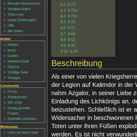
Aktuelle Diskussionen
8.2
6.73
Veraltete Artikel
8.3
6.72e
ToDo Liste
8.4
6.72c
Letzte Änderungen
8.5
6.72
Hilfe
8.6
6.71
Alle Seiten
8.7
6.69
Artikel
8.8
6.52
Helden
8.9
6.50
Items
8.10
6.49
Guides
Beschreibung
Spielmechanik
Glossar
Zufällige Seite
Als einer von vielen Kriegsher
Vorlagen
der Legion auf Kalimdor in der 
Community
nahm Azgalor, in seiner Liebe z
Forum
Arbeitskreise
Einladung des Lichkönigs an, 
IRC-Chat
beizustehen. Schließlich ist er
Häufig gestellte
Fragen
Widersacher in beschworenen F
DotAWiki verbreiten
Toten unter ihren Füßen explo
Werkzeuge
Links auf diese Seite
werden. Es ist nicht verwunder