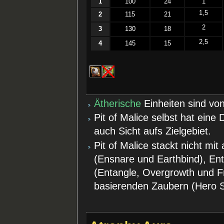
1
100
24
1
1,5
2
115
21
2
3
130
18
2,5
4
145
15
Ätherische
Einheiten sind von 
Pit of Malice selbst hat ein
auch Sicht aufs Zielgebiet.
Pit of Malice stackt nicht m
(Ensnare und Earthbind), En
(Entangle, Overgrowth und Fr
basierenden Zaubern (Hero S