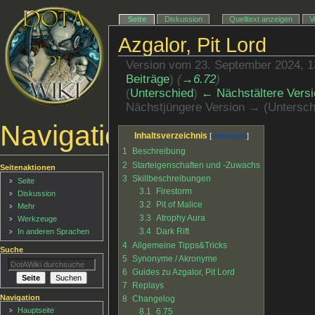
Seite
Diskussion
Quelltext anzeigen
V
Azgalor, Pit Lord
Version vom 23. September 2024, 
Beiträge
)
(
→‎6.72
)
(
Unterschied
)
← Nächstältere Versi
Nächstjüngere Version → (Untersch
Navigationsmenü
Inhaltsverzeichnis
1
Beschreibung
2
Starteigenschaften und -Zuwachs
Seitenaktionen
3
Skillbeschreibungen
Seite
3.1
Firestorm
Diskussion
3.2
Pit of Malice
Mehr
3.3
Atrophy Aura
Werkzeuge
3.4
Dark Rift
In anderen Sprachen
4
Allgemeine Tipps&Tricks
Suche
5
Synonyme / Akronyme
6
Guides zu Azgalor, Pit Lord
7
Replays
Navigation
8
Changelog
Hauptseite
8.1
6.75