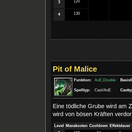
120
3
130
4
Pit of Malice
Funktion:
AoE
,
Disable
Basisf
Spelltyp:
Cast/AoE
Castty
Eine tödliche Grube wird am Ziel
wird von bösen Kräften verdo
Level
Manakosten
Cooldown
Effektdauer