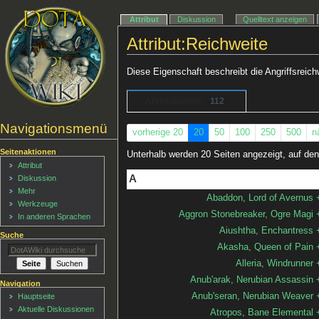
Attribut
Diskussion
Quelltext anzeigen
Attribut:Reichweite
Diese Eigenschaft beschreibt die Angriffsreich
Annotationen
112
Navigationsmenü
vorherige 20
20
50
100
250
500
n
Seitenaktionen
Unterhalb werden 20 Seiten angezeigt, auf dene
Attribut
A
Diskussion
Mehr
Abaddon, Lord of Avernus
Werkzeuge
Aggron Stonebreaker, Ogre Magi
In anderen Sprachen
Aiushtha, Enchantress
Suche
Akasha, Queen of Pain
Alleria, Windrunner
Anub'arak, Nerubian Assassin
Navigation
Anub'seran, Nerubian Weaver
Hauptseite
Aktuelle Diskussionen
Atropos, Bane Elemental