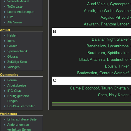
Veraltete Artikel
Aurel Vlaicu, Gyrocopter
ToDo Liste
Auroth, the Winter Wyvern
Letzte Änderungen
Hilfe
Azgalor, Pit Lord
Alle Seiten
Azwraith, Phantom Lancer
Artikel
B
Helden
Balanar, Night Stalker
Items
Guides
Banehallow, Lycanthrope
Spielmechanik
Barathrum, Spiritbreaker
Glossar
Black Arachnia, Broodmother
Zufällige Seite
Boush, Tinker
Vorlagen
Bradwarden, Centaur Warchief
Community
C
Forum
Arbeitskreise
Cairne Bloodhoof, Tauren Chieftain
IRC-Chat
Chen, Holy Knight
Häufig gestellte
Fragen
DotAWiki verbreiten
Werkzeuge
Links auf diese Seite
Änderungen an
verlinkten Seiten