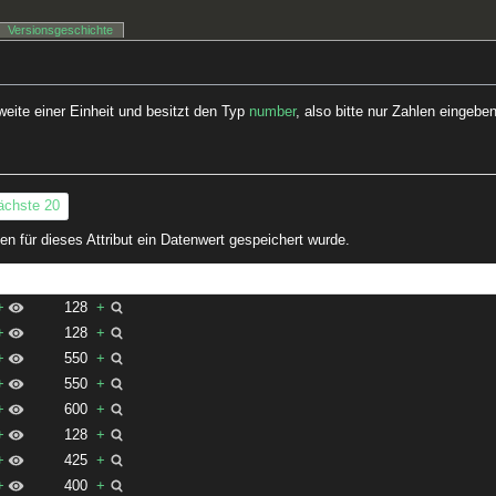
Versionsgeschichte
weite einer Einheit und besitzt den Typ
number
, also bitte nur Zahlen eingeben
ächste 20
n für dieses Attribut ein Datenwert gespeichert wurde.
+
128
+
+
128
+
+
550
+
+
550
+
+
600
+
+
128
+
+
425
+
+
400
+