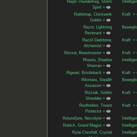
Raijin Thunderkeg, Storm
Intellige
Spirit
+
Rattletrap, Clockwerk
Kraft
+
Goblin
+
Razor, Lightning
Bewegli
Revenant
+
Razzil Darkbrew,
Kraft
+
Alchemist
+
Rexxar, Beastmaster
+
Kraft
+
Rhasta, Shadow
Intellige
Shaman
+
Rigwarl, Bristleback
+
Kraft
+
Rikimaru, Stealth
Bewegli
Assassin
+
Rizzrak, Goblin
Kraft
+
Shredder
+
Rooftrellen, Treant
Kraft
+
Protector
+
Rotund'jere, Necrolyte
+
Intellige
Rubick, Grand Magus
+
Intellige
Rylai Crestfall, Crystal
Intellige