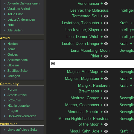
Venomancer
+
Aktuelle Diskussionen
Veraltete Artikel
Leshrac the Malicious,
Intellige
ToDo Liste
Tormented Soul
+
Letzte Änderungen
Leviathan, Tidehunter
+
Kraft
+
Hilfe
Lina Inverse, Slayer
+
Intellige
Alle Seiten
Lion, Demon Witch
+
Intellige
Artikel
Lucifer, Doom Bringer
+
Kraft
+
Helden
Items
Luna Moonfang, Moon
Bewegli
Guides
Rider
+
Spielmechanik
M
Glossar
Zufällige Seite
Magina, Anti-Mage
+
Bewegli
Vorlagen
Magnus, Magnataur
+
Kraft
+
Community
Mangix, Pandaren
Kraft
+
Forum
Brewmaster
+
Arbeitskreise
Medusa, Gorgon
+
Bewegli
IRC-Chat
Meepo, Geomancer
+
Bewegli
Häufig gestellte
Fragen
Mercurial, Spectre
+
Bewegli
DotAWiki verbreiten
Mirana Nightshade, Priestess
Bewegli
Werkzeuge
of the Moon
+
Links auf diese Seite
Mogul Kahn, Axe
+
Kraft
+