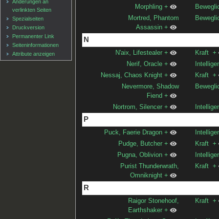
Änderungen an
Morphling
+
Bewegli
verlinkten Seiten
Mortred, Phantom
Bewegli
Spezialseiten
Assassin
+
Druckversion
Permanenter Link
N
Seiten­informationen
N'aix, Lifestealer
+
Kraft
+
Attribute anzeigen
Nerif, Oracle
+
Intellige
Nessaj, Chaos Knight
+
Kraft
+
Nevermore, Shadow
Bewegli
Fiend
+
Nortrom, Silencer
+
Intellige
P
Puck, Faerie Dragon
+
Intellige
Pudge, Butcher
+
Kraft
+
Pugna, Oblivion
+
Intellige
Purist Thunderwrath,
Kraft
+
Omniknight
+
R
Raigor Stonehoof,
Kraft
+
Earthshaker
+