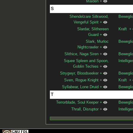
Maiden
+
S
Shendelzare Silkwood,
Bewegli
Vengeful Spirit
+
Slardar, Slithereen
Kraft
+
Guard
+
Slark, Murloc
Bewegli
Nightcrawler
+
Slithice, Naga Siren
+
Bewegli
Squee Spleen and Spoon,
Intellige
Goblin Techies
+
Strygwyr, Bloodseeker
+
Bewegli
Sven, Rogue Knight
+
Kraft
+
Syllabear, Lone Druid
+
Bewegli
T
Terrorblade, Soul Keeper
+
Bewegli
Thrall, Disruptor
+
Intellige