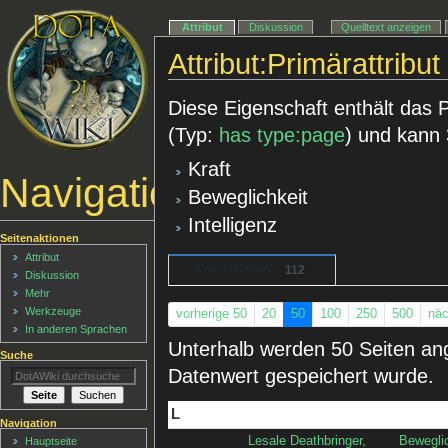
Attribut
Diskussion
Quelltext anzeigen
Attribut:Primärattribut
Diese Eigenschaft enthält das Pr
(Typ:
has type:page
) und kann
Kraft
Navigationsmenü
Beweglichkeit
Intelligenz
Seitenaktionen
Attribut
Annotationen
112
Diskussion
Mehr
Werkzeuge
vorherige 50
20
50
100
250
500
näc
In anderen Sprachen
Unterhalb werden 50 Seiten ange
Suche
Datenwert gespeichert wurde.
L
Navigation
Lesale Deathbringer,
Bewegli
Hauptseite