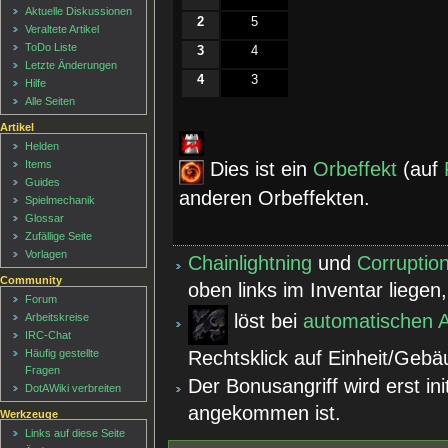
Aktuelle Diskussionen
2
5
Veraltete Artikel
ToDo Liste
3
4
Letzte Änderungen
4
3
Hilfe
Alle Seiten
Artikel
Helden
Dies ist ein
Orbeffekt
(auf
Items
Guides
anderen Orbeffekten.
Spielmechanik
Glossar
Zufällige Seite
Vorlagen
Chainlightning
und
Corruptio
Community
oben links im Inventar liegen
Forum
löst bei
automatischen A
Arbeitskreise
IRC-Chat
Häufig gestellte
Rechtsklick auf Einheit/Gebä
Fragen
Der Bonusangriff wird erst ini
DotAWiki verbreiten
angekommen ist.
Werkzeuge
Links auf diese Seite