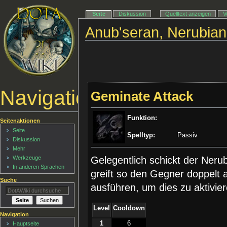
Seite
Diskussion
Quelltext anzeigen
V
Anub'seran, Nerubia
Navigationsmenü
Geminate Attack
Funktion:
Seitenaktionen
Seite
Spelltyp:
Passiv
Diskussion
Mehr
Werkzeuge
Gelegentlich schickt der Ne
In anderen Sprachen
greift so den Gegner doppelt 
Suche
ausführen, um dies zu aktivier
Level
Cooldown
Navigation
1
6
Hauptseite