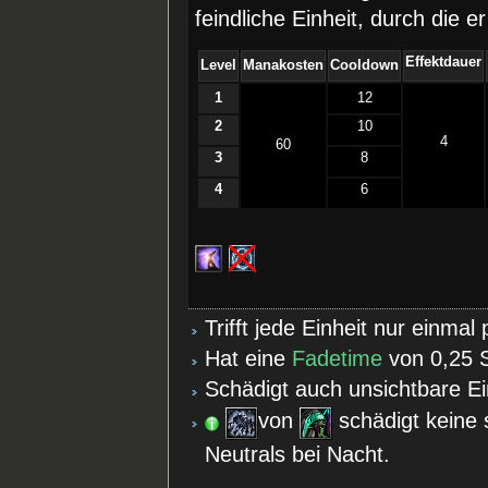
feindliche Einheit, durch die e
Effektdauer
Level
Manakosten
Cooldown
1
12
2
10
4
60
3
8
4
6
Trifft jede Einheit nur einmal
Hat eine
Fadetime
von 0,25 
Schädigt auch unsichtbare Ei
von
schädigt keine 
Neutrals bei Nacht.