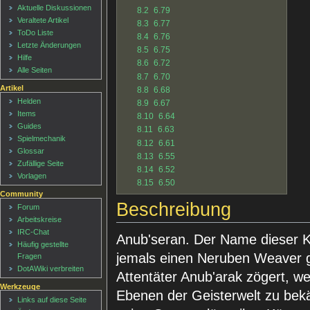
Aktuelle Diskussionen
8.2
6.79
Veraltete Artikel
8.3
6.77
ToDo Liste
8.4
6.76
Letzte Änderungen
8.5
6.75
Hilfe
8.6
6.72
Alle Seiten
8.7
6.70
Artikel
8.8
6.68
Helden
8.9
6.67
Items
8.10
6.64
Guides
8.11
6.63
Spielmechanik
8.12
6.61
Glossar
8.13
6.55
Zufällige Seite
8.14
6.52
Vorlagen
8.15
6.50
Community
Beschreibung
Forum
Arbeitskreise
IRC-Chat
Anub'seran. Der Name dieser Kr
Häufig gestellte
jemals einen Neruben Weaver 
Fragen
DotAWiki verbreiten
Attentäter Anub'arak zögert, w
Werkzeuge
Ebenen der Geisterwelt zu bek
Links auf diese Seite