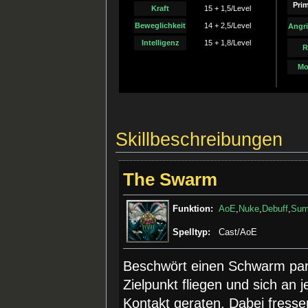
Prim
Kraft
15 + 1,5/Level
Beweglichkeit
14 + 2,5/Level
Angri
Intelligenz
15 + 1,8/Level
R
Mo
Skillbeschreibungen
The Swarm
Funktion:
AoE
,
Nuke
,
Debuff
,
Su
Spelltyp:
Cast/AoE
Beschwört einen Schwarm para
Zielpunkt fliegen und sich an 
Kontakt geraten. Dabei fresse