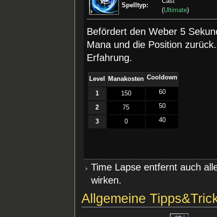
Cast
Spelltyp:
(
Ultimate
)
Befördert den Weber 5 Sekund
Mana und die Position zurück.
Erfahrung.
Cooldown
Level
Manakosten
60
1
150
50
2
75
40
3
0
Time Lapse entfernt auch al
wirken.
Allgemeine Tipps&Tric