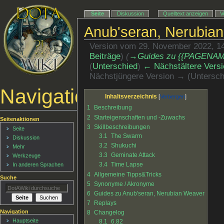
Seite
Diskussion
Quelltext anzeigen
V
Anub'seran, Nerubia
Version vom 29. November 2022, 1
Beiträge
)
(
→‎Guides zu {{PAGENAM
(
Unterschied
)
← Nächstältere Versi
Nächstjüngere Version → (Untersch
Navigationsmenü
Inhaltsverzeichnis
1
Beschreibung
2
Starteigenschaften und -Zuwachs
Seitenaktionen
3
Skillbeschreibungen
Seite
3.1
The Swarm
Diskussion
3.2
Shukuchi
Mehr
3.3
Geminate Attack
Werkzeuge
3.4
Time Lapse
In anderen Sprachen
4
Allgemeine Tipps&Tricks
Suche
5
Synonyme / Akronyme
6
Guides zu Anub'seran, Nerubian Weaver
7
Replays
Navigation
8
Changelog
Hauptseite
8.1
6.82