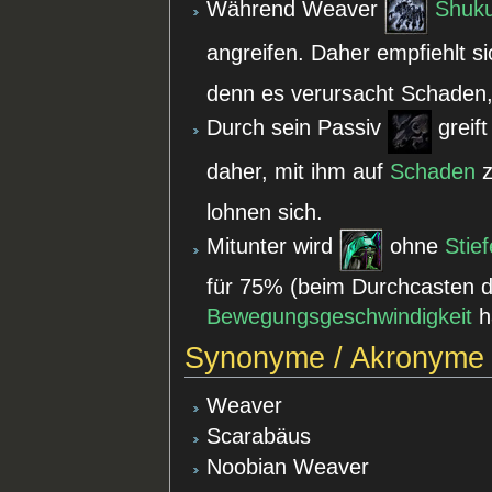
Während Weaver
Shuku
angreifen. Daher empfiehlt s
denn es verursacht Schaden,
Durch sein Passiv
greif
daher, mit ihm auf
Schaden
z
lohnen sich.
Mitunter wird
ohne
Stief
für 75% (beim Durchcasten d
Bewegungsgeschwindigkeit
h
Synonyme / Akronyme
Weaver
Scarabäus
Noobian Weaver