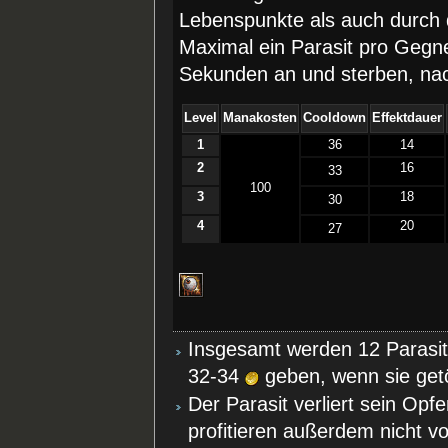
Lebenspunkte als auch durch d
Maximal ein Parasit pro Gegner
Sekunden an und sterben, nac
Level
Manakosten
Cooldown
Effektdauer
1
36
14
2
16
33
100
3
18
30
4
20
27
Insgesamt werden 12 Parasit
32-34
geben, wenn sie get
Der Parasit verliert sein Opf
profitieren außerdem nicht v