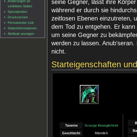
seine Gegner, lässt ihre Körp
Änderungen an
verlinkten Seiten
während er durch sie hindurchsch
Spezialseiten
zeitlosen Ebenen einzutreten, 
Druckversion
Permanenter Link
dem Tod zu entgehen. Er kann A
Seiten­informationen
um seine Gegner zu bekämpfen
Attribute anzeigen
werden zu lassen. Anub'seran.
nicht.
Starteigenschaften un
B
Taverne
Scourge Beweglichkeit
Ba
Geschlecht
Männlich